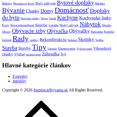
Bytové doplnky
Biely nábytok
Balkóny
Bezrámové dvere
Bábätko
Domácnosť
Bývanie
Doplnky
Domy
Chatky
do bytu
Kuchyne
Kuchynské linky
Drevené chatky
Dvere
Garáž
Nábytok
Kúpeľne
Kvety
Kúpa nehnuteľnosti
Lokalita
Modrý nábytok
Náradie
Obývacie izby
Obývačka
Obývačky
Obrazy
Panoráma
Posteľná
Rady
Skrinky
Rekonštrukcia
bielizeň
rastliny
Sedenie
Spálňa
Tipy
Stavba
Stavby
Víkendové
Upratovanie
Umenie
Vykurovanie
Záhradka
chatky
Výhľad
Štýl
zazimovanie
Hlavné kategórie článkov
Exteriéry
Interiéry
Copyright © 2026
InspiracieByvania.sk
All Rights Reserved.