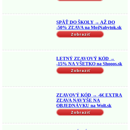
SPÄŤ DO ŠKOLY → AŽ DO
-50% ZĽAVA na MojNabytok.sk
Zobraziť
LETNÝ ZĽAVOVÝ KÓD →
-15% NA VŠETKO na Shooos.sk
Zobraziť
ZĽAVOVÝ KÓD → -6€ EXTRA
ZĽAVA NAVYŠE NA
OBJEDNÁVKU na Wolt.sk
Zobraziť