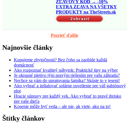
ZĽAVOVÝ KÓD → -10%
EXTRA ZĽAVA NA VŠETKY
PRODUKTY na TheStreets.sk
Zobraziť
Pozrieť ďalšie
Najnovšie články
Kupujeme zbytočnosti? Bez čoho sa zaobíde každá
domácnosť
Ako rozpoznať kvalitný nábytok: Praktické tipy na výber
Je okrasné pletivo tým pravým riešením pre vašu záhradu?
Nechce sa vám do upratovania šatníka? Skúste to v jeseni!
Ako vybrať a inštalovať solárne osvetlenie pre váš gabiónový
plot
Hracie súpravy pre každý vek. Ako vybrať to pravé ihrisko
pre vaše dieťa
Kosenie môže byť veda – ale nie, ak viete, ako na to!
Štítky článkov