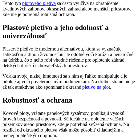
Tento typ
plotového pletiva
sa často využíva na ohraničenie
kvetinových záhonov, okrasných záhrad alebo menších priestorov,
kde nie je potrebná robustná ochrana.
Plastové pletivo a jeho odolnosť a
univerzálnosť
Plastové pletivo je modernou alternatívou, ktorá sa vyznačuje
ľahkosťou a dlhou životnosťou. Je odolné voči korózii a nenáročné
na údržbu, čo z neho robí vhodné riešenie pre oplotenie záhrad,
detských ihrísk či chovateľských priestorov.
Vďaka svojej nízkej hmotnosti sa s ním aj ľahko manipuluje a je
odolné aj voči poveternostným podmienkam. Na druhej strane nie je
až tak atraktívne ako spomínané okrasné
pletivo na plot
.
Robustnosť a ochrana
Kovové ploty, vrátane panelových systémov, ponúkajú vysokú
úroveň bezpečnosti a pevnosti. Sú ideálne na oplotenie väčších
pozemkov alebo priestorov, kde je potrebná zvýšená ochrana. Na
rozdiel od okrasného pletiva však môžu pôsobiť chladnejším a
menej priateľským dojmom.