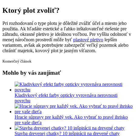
Ktorý plot zvoliť?
Pri rozhodovaní o type plotu je dôležité zvážiť účel a miesto jeho
použitia. Ak hľadáte estetické a ľahko inštalovateľné riešenie pre
záhradu, okrasné pletivo je ideálnou voľbou. Pre vyššiu odolnosť v
menej náročnom prostredí môže byť
plastové pletivo
lepším
variantom, avšak ak potrebujete zabezpečiť veľký pozemok alebo
chrániť majetok, kovový plot je jasným víťazom.
Komerčný článok
Mohlo by vás zaujímať
Kladivkový efekt farby opticky vyrovnáva nerovnosti
povrchu
Hracie súpravy pre každý vek. Ako vybrať to pravé ihrisko
pre vaše dieťa
Stavba drevenej chatky? 10 inšpirácii na drevené chaty