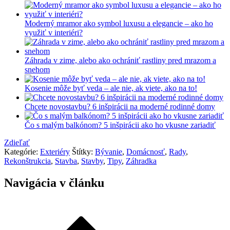
Moderný mramor ako symbol luxusu a elegancie – ako ho
využiť v interiéri?
Záhrada v zime, alebo ako ochrániť rastliny pred mrazom a
snehom
Kosenie môže byť veda – ale nie, ak viete, ako na to!
Chcete novostavbu? 6 inšpirácii na moderné rodinné domy
Čo s malým balkónom? 5 inšpirácii ako ho vkusne zariadiť
Zdieľať
Kategórie:
Exteriéry
Štítky:
Bývanie
,
Domácnosť
,
Rady
,
Rekonštrukcia
,
Stavba
,
Stavby
,
Tipy
,
Záhradka
Navigácia v článku