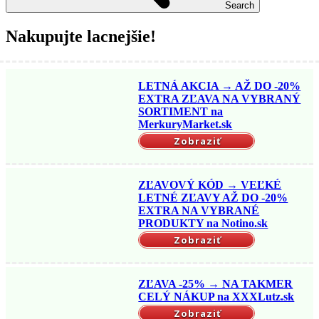
Search
Nakupujte lacnejšie!
LETNÁ AKCIA → AŽ DO -20%
EXTRA ZĽAVA NA VYBRANÝ
SORTIMENT na
MerkuryMarket.sk
Zobraziť
ZĽAVOVÝ KÓD → VEĽKÉ
LETNÉ ZĽAVY AŽ DO -20%
EXTRA NA VYBRANÉ
PRODUKTY na Notino.sk
Zobraziť
ZĽAVA -25% → NA TAKMER
CELÝ NÁKUP na XXXLutz.sk
Zobraziť