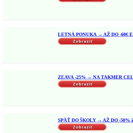
LETNÁ PONUKA → AŽ DO -60€ EX
Zobraziť
ZĽAVA -25% → NA TAKMER CELÝ
Zobraziť
SPÄŤ DO ŠKOLY → AŽ DO -50% Z
Zobraziť