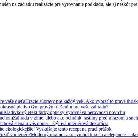
nielen na začiatku realizácie pre vyrovnanie podkladu, ale aj neskôr pr
Hracie súpravy pre každý vek. Ako vybrať to pravé ihrisk
 okrasné pletivo tým pravým riešením pre vašu záhradu?
Kladivkový efekt farby opticky vyrovnáva nerovnosti povrchu
Záhrada v zime, alebo ako ochrániť rastliny pred mrazom a sn
chová stena u vás doma – štýlová interiérová dekorácia
ite ekologickejšie! Vyskúšajte tento recept na prací prášok
Moderný mramor ako symbol luxusu a elegancie – ako h