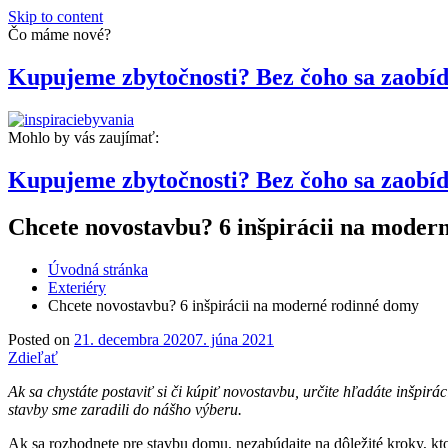
Skip to content
Čo máme nové?
Kupujeme zbytočnosti? Bez čoho sa zaobí
Mohlo by vás zaujímať:
Magazín pre modernú domácnosť a záhradu
InspiracieByvania.sk
Kupujeme zbytočnosti? Bez čoho sa zaobí
Chcete novostavbu? 6 inšpirácii na moder
Úvodná stránka
Exteriéry
Chcete novostavbu? 6 inšpirácii na moderné rodinné domy
Posted on
21. decembra 2020
7. júna 2021
Zdieľať
Ak sa chystáte postaviť si či kúpiť novostavbu, určite hľadáte inšpir
stavby sme zaradili do nášho výberu.
Ak sa rozhodnete pre stavbu domu, nezabúdajte na dôležité kroky, kt