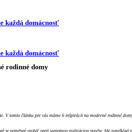
de každá domácnosť
de každá domácnosť
né rodinné domy
ácie. V tomto článku pre vás máme 6 inšpirácii na moderné rodinné domy, 
oré je potrebné urobiť pred samotnou realizáciou stavby. Ide napríkla