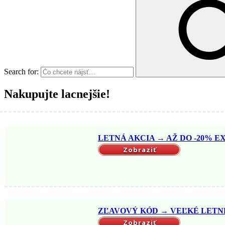
Search for:
Nakupujte lacnejšie!
LETNÁ AKCIA → AŽ DO -20% EX
Zobraziť
ZĽAVOVÝ KÓD → VEĽKÉ LETNÉ 
Zobraziť