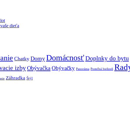
lot
 vaše dieťa
Domácnosť
anie
Doplnky do bytu
Domy
Chatky
Rad
acie izby
Obývačka
Obývačky
Panoráma
Posteľná bielizeň
Záhradka
Štýl
anie