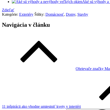
Aké sú výhody a
Zdieľať
Kategórie:
Exteriéry
Štítky:
Domácnosť
,
Domy
,
Stavby
Navigácia v článku
Ohrievače značky Mas
11 inšpirácii ako vhodne umiestniť kvety v interiéri