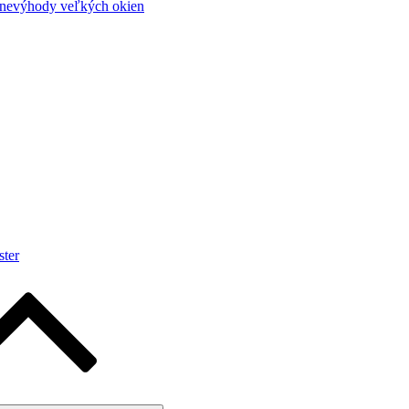
 nevýhody veľkých okien
ter