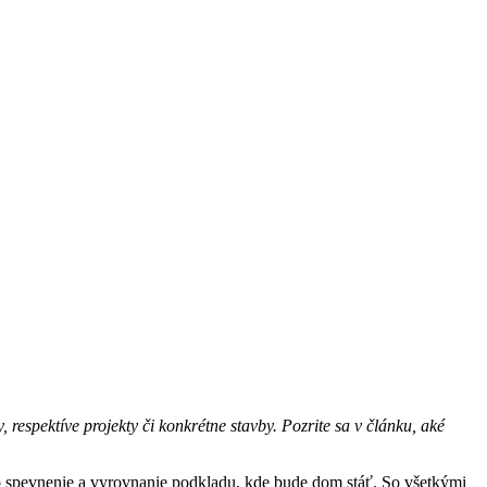
respektíve projekty či konkrétne stavby. Pozrite sa v článku, aké
d o spevnenie a vyrovnanie podkladu, kde bude dom stáť. So všetkými