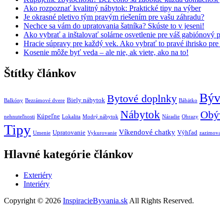
Ako rozpoznať kvalitný nábytok: Praktické tipy na výber
Je okrasné pletivo tým pravým riešením pre vašu záhradu?
Nechce sa vám do upratovania šatníka? Skúste to v jeseni!
Ako vybrať a inštalovať solárne osvetlenie pre váš gabiónový p
Hracie súpravy pre každý vek. Ako vybrať to pravé ihrisko pre
Kosenie môže byť veda – ale nie, ak viete, ako na to!
Štítky článkov
Býv
Bytové doplnky
Biely nábytok
Balkóny
Bezrámové dvere
Bábätko
Nábytok
Obýv
Kúpeľne
nehnuteľnosti
Lokalita
Modrý nábytok
Náradie
Obrazy
Tipy
Víkendové chatky
Upratovanie
Výhľad
Umenie
Vykurovanie
zazimov
Hlavné kategórie článkov
Exteriéry
Interiéry
Copyright © 2026
InspiracieByvania.sk
All Rights Reserved.