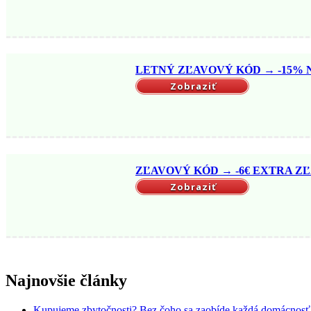
LETNÝ ZĽAVOVÝ KÓD → -15% NA
Zobraziť
ZĽAVOVÝ KÓD → -6€ EXTRA ZĽ
Zobraziť
Najnovšie články
Kupujeme zbytočnosti? Bez čoho sa zaobíde každá domácnosť