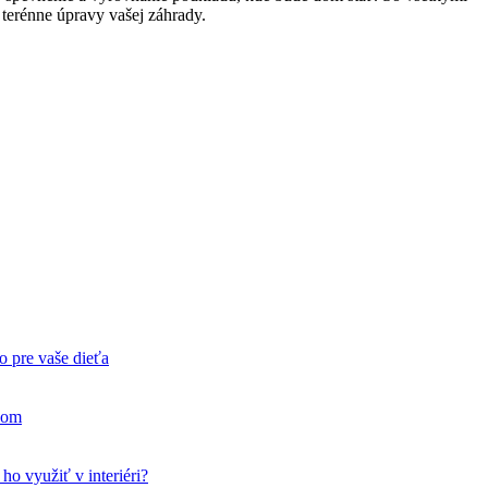
e terénne úpravy vašej záhrady.
o pre vaše dieťa
ehom
o využiť v interiéri?