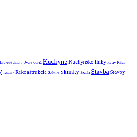
Kuchyne
Kuchynské linky
Drevené chatky
Dvere
Garáž
Kvety
Kúpa
y
Stavba
Skrinky
Rekonštrukcia
Stavby
rastliny
Sedenie
Spálňa